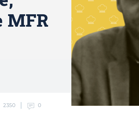
de MFR
2350
0