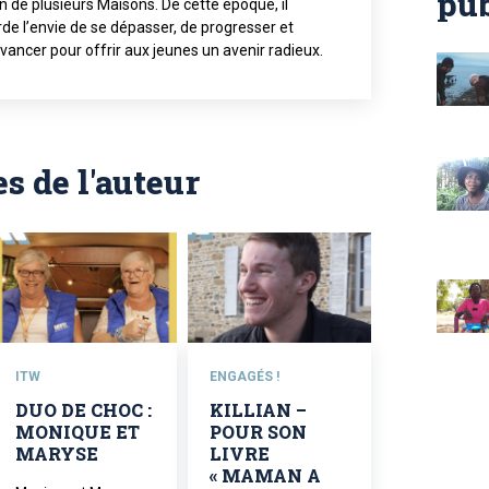
pub
n de plusieurs Maisons. De cette époque, il
de l’envie de se dépasser, de progresser et
vancer pour offrir aux jeunes un avenir radieux.
es de l'auteur
ITW
ENGAGÉS !
DUO DE CHOC :
KILLIAN –
MONIQUE ET
POUR SON
MARYSE
LIVRE
« MAMAN A