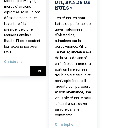
Monique et Maryse,
DIT, BANDE DE
mères d'anciens
NULS »
diplômés en MFR, ont
décidé de continuer
Les réussites sont
l'aventure à la
faites de patience, de
présidence d'une
travail, jalonnées
Maison Familiale
d’obstacles,
Rurale. Elles racontent
stimulées par la
leur expérience pour
persévérance. Killian
MVT.
Leutellier, ancien élève
de la MFR de Janzé
Christophe
en filière commerce, a
sorti un livre sur ses
LIRE
troubles autisitique et
schizophrénique. Il
raconte son parcours
et son alternance, une
véritable réussite pour
lui car il a su trouver
sa voie dans le
commerce.
Christophe