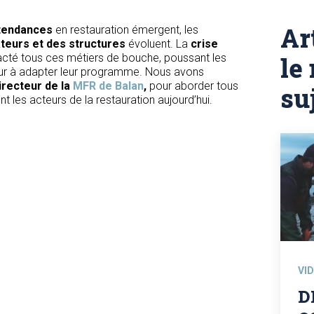
Ar
 tendances
en restauration émergent, les
eurs et des structures
évoluent. La
crise
acté tous ces métiers de bouche, poussant les
le
ur à adapter leur programme. Nous avons
directeur de la
MFR de Balan
,
pour aborder tous
su
 les acteurs de la restauration aujourd’hui.
VI
D