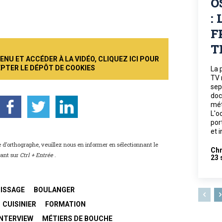
O
:
F
T
NU ET ACCÉDER À LA VIDÉO, CLIQUEZ ICI POUR
PTER LE DÉPÔT DE COOKIES
La 
TV 
sep
doc
mét
L'o
por
et 
 d’orthographe, veuillez nous en informer en sélectionnant le
Chr
yant sur
Ctrl + Entrée
.
23 
ISSAGE
BOULANGER
CUISINIER
FORMATION
INTERVIEW
MÉTIERS DE BOUCHE