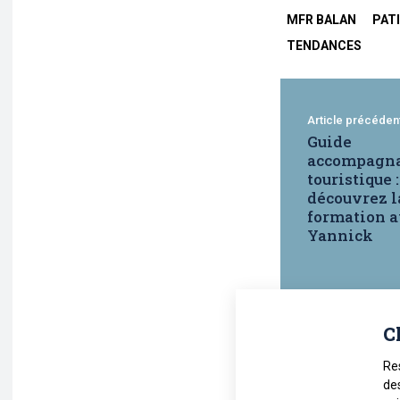
MFR BALAN
PAT
TENDANCES
Article précéden
Guide
accompagna
touristique :
découvrez l
formation 
Yannick
C
Re
de