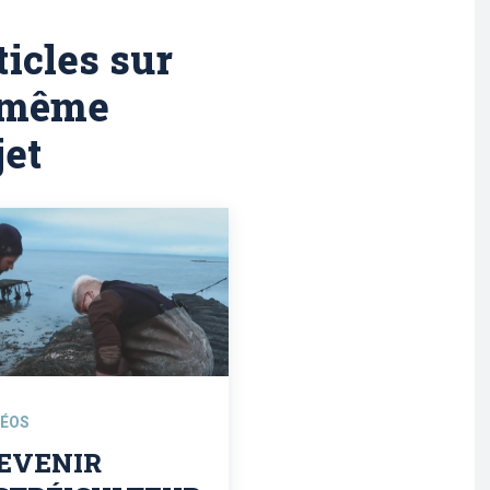
ticles sur
 même
jet
DÉOS
EVENIR