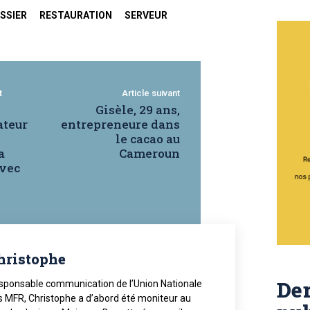
ISSIER
RESTAURATION
SERVEUR
t
Article suivant
Gisèle, 29 ans,
teur
entrepreneure dans
le cacao au
a
Cameroun
avec
hristophe
Der
sponsable communication de l’Union Nationale
s MFR, Christophe a d’abord été moniteur au