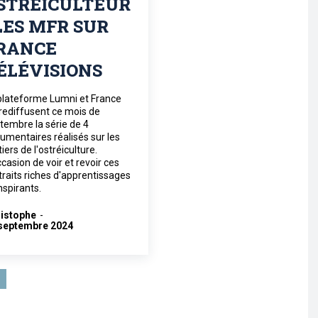
STRÉICULTEUR
 LES MFR SUR
RANCE
ÉLÉVISIONS
plateforme Lumni et France
rediffusent ce mois de
tembre la série de 4
umentaires réalisés sur les
iers de l'ostréiculture.
ccasion de voir et revoir ces
traits riches d'apprentissages
inspirants.
istophe
-
septembre 2024