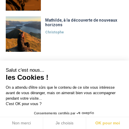
Mathilde, à la découverte de nouveaux
horizons
Christophe
Lien direct
Salut c'est nous...
les Cookies !
Accueil
Articles
On a attendu d'être sûrs que le contenu de ce site vous intéresse
avant de vous déranger, mais on aimerait bien vous accompagner
Dossiers
pendant votre visite...
Erasmus+
C'est OK pour vous ?
Start The Change
Consentements certifiés par
Jeunesse et territoires
Non merci
Je choisis
OK pour moi
Mentions légales