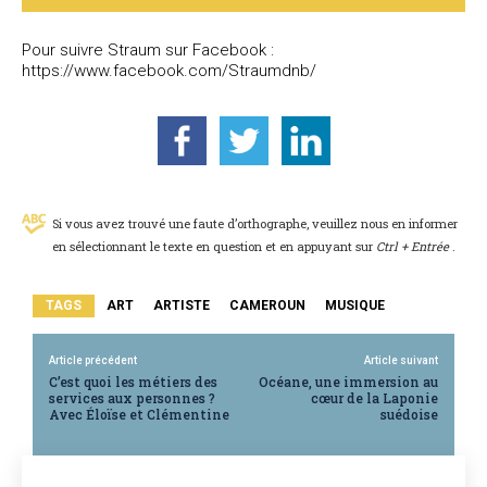
Pour suivre Straum sur Facebook :
https://www.facebook.com/Straumdnb/
Si vous avez trouvé une faute d’orthographe, veuillez nous en informer
en sélectionnant le texte en question et en appuyant sur
Ctrl + Entrée
.
TAGS
ART
ARTISTE
CAMEROUN
MUSIQUE
Article précédent
Article suivant
C’est quoi les métiers des
Océane, une immersion au
services aux personnes ?
cœur de la Laponie
Avec Éloïse et Clémentine
suédoise