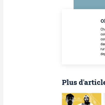
O
Ch
con
con
dan
rur
de
Plus d'articl