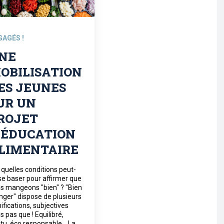
GAGÉS !
NE
OBILISATION
ES JEUNES
UR UN
ROJET
’ÉDUCATION
LIMENTAIRE
 quelles conditions peut-
se baser pour affirmer que
s mangeons "bien" ? "Bien
ger" dispose de plusieurs
nifications, subjectives
s pas que ! Equilibré,
tu, éco responsable... La