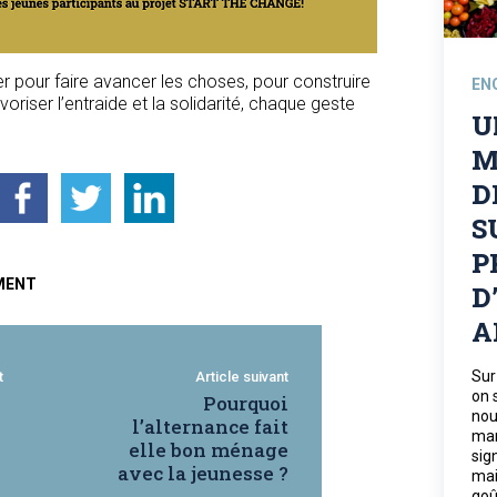
ger pour faire avancer les choses, pour construire
EN
oriser l’entraide et la solidarité, chaque geste
U
M
D
S
P
MENT
D
A
Sur
t
Article suivant
on 
Pourquoi
nou
l’alternance fait
man
elle bon ménage
sig
avec la jeunesse ?
mai
goû