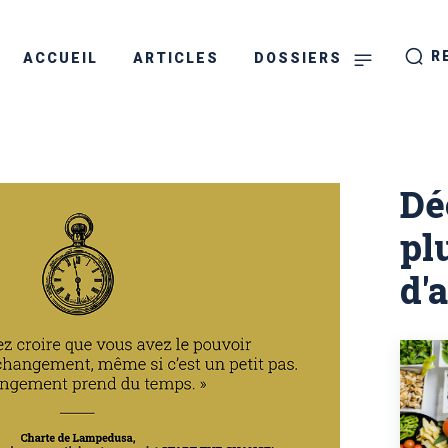
1477
0
R
ACCUEIL
ARTICLES
DOSSIERS
Dé
pl
d'a