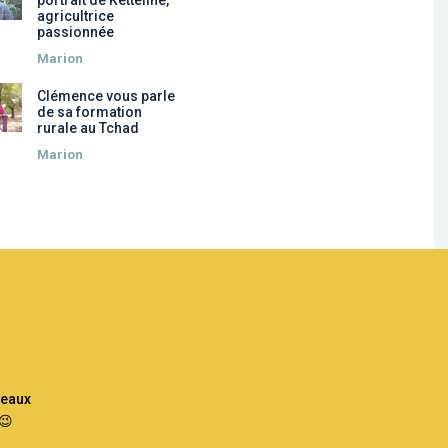
portrait de Ketteline,
agricultrice
passionnée
Marion
Clémence vous parle
de sa formation
rurale au Tchad
Marion
beaux
 😉