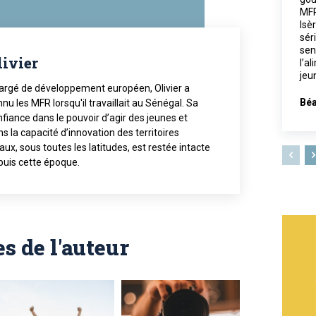
MFR
Isè
sér
sen
livier
l’a
jeu
argé de développement européen, Olivier a
Béa
nu les MFR lorsqu'il travaillait au Sénégal. Sa
fiance dans le pouvoir d’agir des jeunes et
s la capacité d’innovation des territoires
aux, sous toutes les latitudes, est restée intacte
puis cette époque.
es de l'auteur