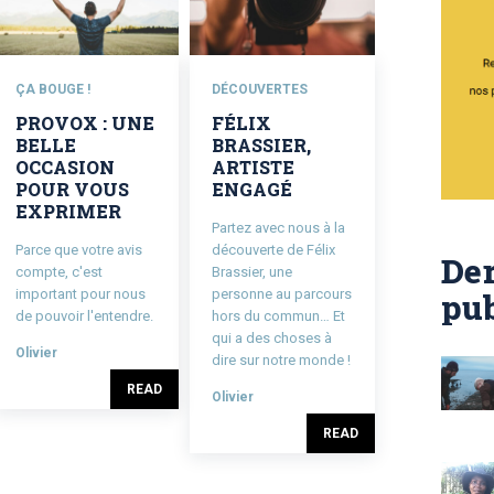
ÇA BOUGE !
DÉCOUVERTES
PROVOX : UNE
FÉLIX
BELLE
BRASSIER,
OCCASION
ARTISTE
POUR VOUS
ENGAGÉ
EXPRIMER
Partez avec nous à la
Parce que votre avis
découverte de Félix
Der
compte, c'est
Brassier, une
important pour nous
personne au parcours
pub
de pouvoir l'entendre.
hors du commun… Et
qui a des choses à
Olivier
dire sur notre monde !
READ
Olivier
READ