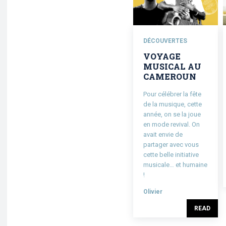
DÉCOUVERTES
VOYAGE
MUSICAL AU
CAMEROUN
Pour célébrer la fête
de la musique, cette
année, on se la joue
en mode revival. On
avait envie de
partager avec vous
cette belle initiative
musicale… et humaine
!
Olivier
READ