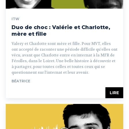
ITW
Duo de choc : Valérie et Charlotte,
mère et fille
Valery et Charlotte sont mère et fille. Pour MVT, elles
ont accepté de raconter une période difficile qu'elles ont
vécu, avant que Charlotte entre en internat à la MFR de
Férolles, dans le Loiret. Une belle histoire à découvrir et
à partager, pour toutes celles et toutes ceux qui se
questionnent sur l'internat et leur avenir.
BÉATRICE
LIRE