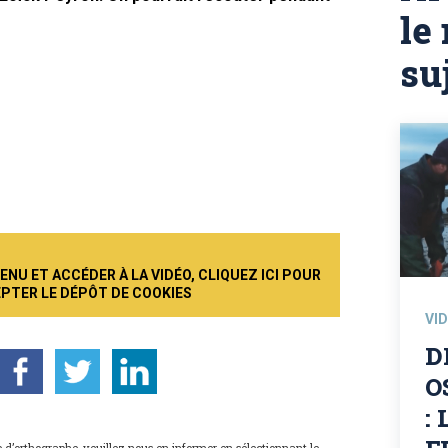
le
su
NU ET ACCÉDER À LA VIDÉO, CLIQUEZ ICI POUR
PTER LE DÉPÔT DE COOKIES
VI
D
O
:
 d’orthographe, veuillez nous en informer en sélectionnant le