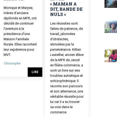
« MAMAN A
Monique et Maryse,
DIT, BANDE DE
mères d'anciens
NULS »
diplômés en MFR, ont
décidé de continuer
Les réussites sont
l'aventure à la
faites de patience, de
présidence d'une
travail, jalonnées
Maison Familiale
d’obstacles,
Rurale. Elles racontent
stimulées par la
leur expérience pour
persévérance. Killian
MVT.
Leutellier, ancien élève
de la MFR de Janzé
Christophe
en filière commerce, a
sorti un livre sur ses
LIRE
troubles autisitique et
schizophrénique. Il
raconte son parcours
et son alternance, une
véritable réussite pour
lui car il a su trouver
sa voie dans le
commerce.