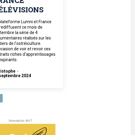
RANCE
ÉLÉVISIONS
plateforme Lumni et France
rediffusent ce mois de
tembre la série de 4
umentaires réalisés sur les
iers de l'ostréiculture.
ccasion de voir et revoir ces
traits riches d'apprentissages
inspirants.
istophe
-
septembre 2024
Newsletter MVT