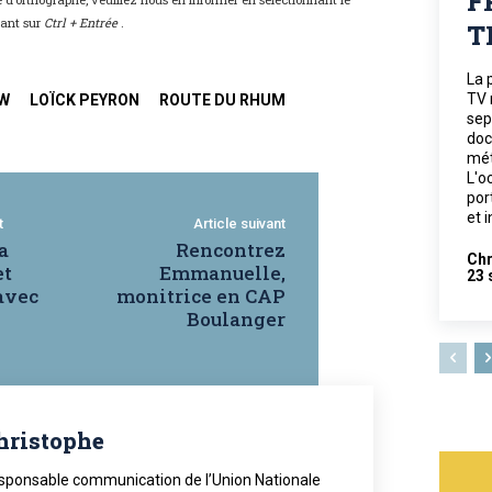
F
yant sur
Ctrl + Entrée
.
T
La 
TV 
EW
LOÏCK PEYRON
ROUTE DU RHUM
sep
doc
mét
L'o
por
et 
t
Article suivant
a
Rencontrez
Chr
et
Emmanuelle,
23 
avec
monitrice en CAP
Boulanger
hristophe
sponsable communication de l’Union Nationale