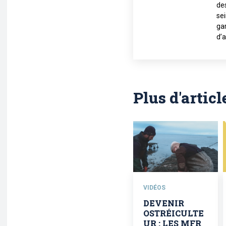
de
sei
gar
d’a
Plus d'articl
VIDÉOS
DEVENIR
OSTRÉICULTE
UR : LES MFR