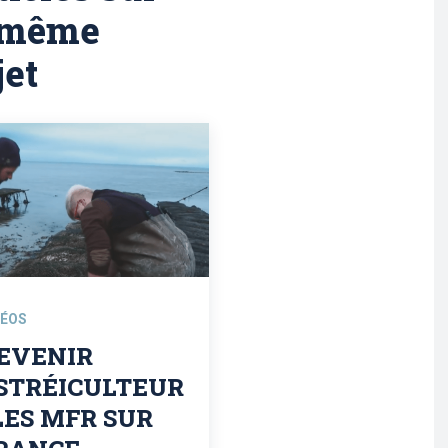
 même
jet
DÉOS
EVENIR
STRÉICULTEUR
 LES MFR SUR