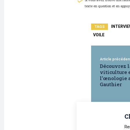
texte en question et en appu
INTERVI
TAGS
VOILE
Article précéden
Découvrez l
viticulture 
l’œnologie 
Gauthier
C
Re