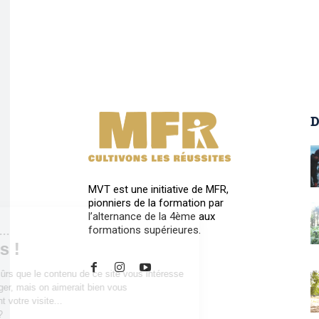
D
MVT est une initiative de MFR,
pionniers de la formation par
l’alternance de la 4ème aux
formations supérieures.
Salut c'est nous...
les Cookies !
On a attendu d'être sûrs que le contenu de ce site vous intéresse
avant de vous déranger, mais on aimerait bien vous
accompagner pendant votre visite...
C'est OK pour vous ?