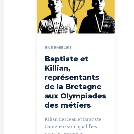
ENSEMBLE !
Baptiste et
Killian,
représentants
de la Bretagne
aux Olympiades
des métiers
Kilian Cerceau et Baptiste
Camenen sont qualifiés
pour les épreuves