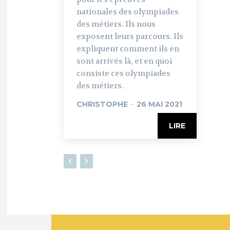
nationales des olympiades
des métiers. Ils nous
exposent leurs parcours. Ils
expliquent comment ils en
sont arrivés là, et en quoi
consiste ces olympiades
des métiers.
CHRISTOPHE
-
26 MAI 2021
LIRE