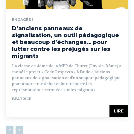
ENGAGÉS !
D’anciens panneaux de
signalisation, un outil pédagogique
et beaucoup d’échanges… pour
lutter contre les préjugés sur les
migrants
La classe de 4ème de la MFR de Thuret (Puy-de-Dôme) a
mené le projet « Code Respecto » à l’aide d’anciens
panneaux de signalisation et d’un support pédagogique
pour amorcer le débat et lutter contre les
représentations erronées sur les migrants.
BÉATRICE
LIRE