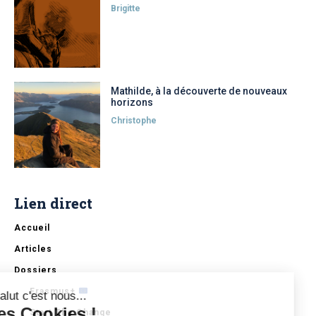
Brigitte
Mathilde, à la découverte de nouveaux
horizons
Christophe
Lien direct
Accueil
Articles
Dossiers
Erasmus+
Salut c'est nous...
les Cookies !
Start The Change