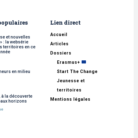
 populaires
Lien direct
Accueil
se et nouvelles
 » : la websérie
Articles
 territoires en ce
année
Dossiers
Erasmus+
neurs en milieu
Start The Change
Jeunesse et
territoires
, à la découverte
Mentions légales
aux horizons
he