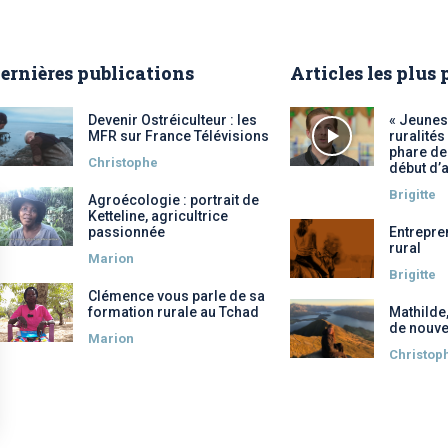
ernières publications
Articles les plus
Devenir Ostréiculteur : les
« Jeunes
MFR sur France Télévisions
ruralités
phare des
Christophe
début d’
Brigitte
Agroécologie : portrait de
Ketteline, agricultrice
passionnée
Entrepre
rural
Marion
Brigitte
Clémence vous parle de sa
formation rurale au Tchad
Mathilde
de nouve
Marion
Christop
 Options