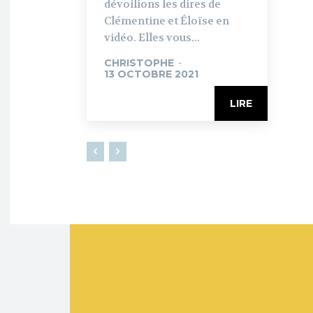
dévoilions les dires de
Clémentine et Éloïse en
vidéo. Elles vous...
CHRISTOPHE
-
13 OCTOBRE 2021
LIRE