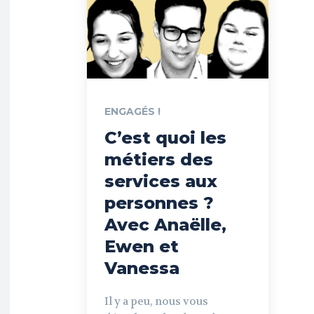
ENGAGÉS !
C’est quoi les
métiers des
services aux
personnes ?
Avec Anaëlle,
Ewen et
Vanessa
Il y a peu, nous vous