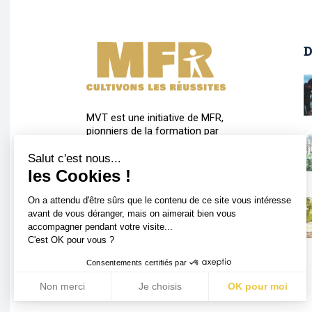
D
MVT est une initiative de MFR,
pionniers de la formation par
l’alternance de la 4ème aux
formations supérieures.
Salut c'est nous...
les Cookies !
On a attendu d'être sûrs que le contenu de ce site vous intéresse
avant de vous déranger, mais on aimerait bien vous
accompagner pendant votre visite...
C'est OK pour vous ?
Consentements certifiés par
Non merci
Je choisis
OK pour moi
Plateforme de Gestion du Consentement : Personnalisez vos
Axeptio consent