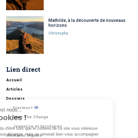
Mathilde, à la découverte de nouveaux
horizons
Christophe
Lien direct
Accueil
Articles
Dossiers
Erasmus+
Salut c'est nous...
les Cookies !
Start The Change
Jeunesse et territoires
On a attendu d'être sûrs que le contenu de ce site vous intéresse
avant de vous déranger, mais on aimerait bien vous accompagner
Mentions légales